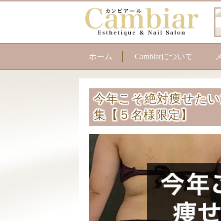
ホーム
Cambiarについて
今年こそ絶対痩せたい
集【５名様限定】
ま
育