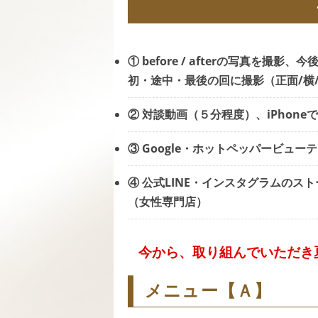
① before / afterの写真を
初・途中・最後の回に撮影（正面/横
② 対談動画（５分程度）、iPhon
③ Google・ホットペッパービュ
④ 公式LINE・インスタグラムの
（女性専門店）
今から、取り組んでいただき
メニュー【Ａ】