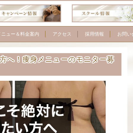
メニュー＆料金案内
アクセス
採用情報
お問い
フェイシャル
方へ！痩身メニューのモニター募
お顔そり美容法
ボディケア・痩身
手の病院サロンケア
脱毛
つ毛カール・パリジェ
ンヌ
毛ヘッドマッサージ