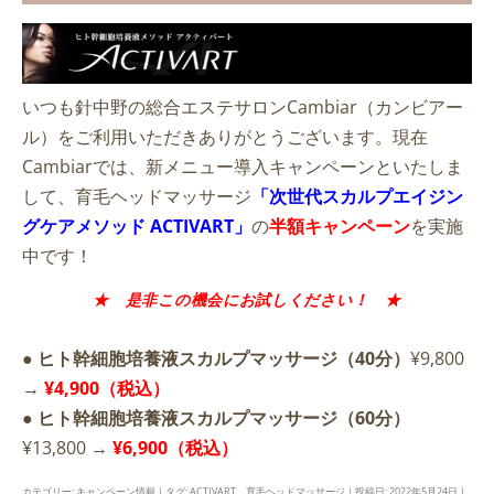
いつも針中野の総合エステサロンCambiar（カンビアー
ル）をご利用いただきありがとうございます。現在
Cambiarでは、新メニュー導入キャンペーンといたしま
して、育毛ヘッドマッサージ
「次世代スカルプエイジン
グケアメソッド ACTIVART」
の
半額キャンペーン
を実施
中です！
★ 是非この機会にお試しください！ ★
● ヒト幹細胞培養液スカルプマッサージ（40分）
¥9,800
→
¥4,900（税込）
● ヒト幹細胞培養液スカルプマッサージ（60分）
¥13,800 →
¥6,900（税込）
カテゴリー:
キャンペーン情報
| タグ:
ACTIVART
、
育毛ヘッドマッサージ
| 投稿日:
2022年5月24日
|