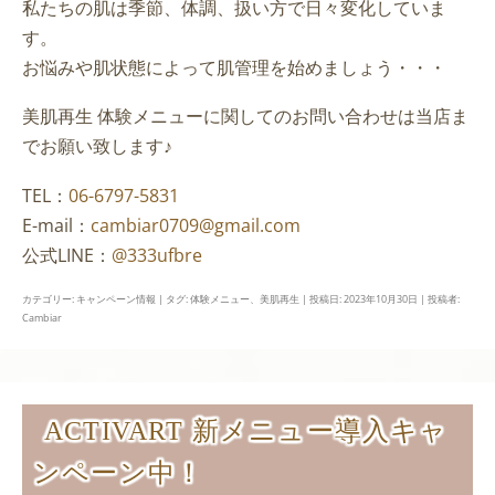
私たちの肌は季節、体調、扱い方で日々変化していま
す。
お悩みや肌状態によって肌管理を始めましょう・・・
美肌再生 体験メニューに関してのお問い合わせは当店ま
でお願い致します♪
TEL：
06-6797-5831
E-mail：
cambiar0709@gmail.com
公式LINE：
@333ufbre
カテゴリー:
キャンペーン情報
| タグ:
体験メニュー
、
美肌再生
| 投稿日:
2023年10月30日
|
投稿者:
Cambiar
ACTIVART 新メニュー導入キャ
ンペーン中！