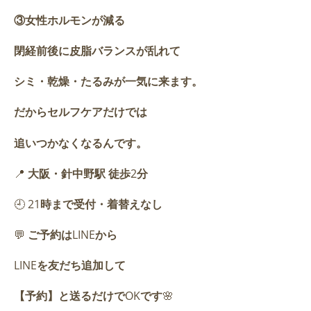
③女性ホルモンが減る
閉経前後に皮脂バランスが乱れて
シミ・乾燥・たるみが一気に来ます。
だからセルフケアだけでは
追いつかなくなるんです。
📍
大阪・針中野駅
徒歩
2
分
🕘 21
時まで受付・着替えなし
💬
ご予約は
LINE
から
LINE
を友だち追加して
【予約】と送るだけで
OK
です
🌸