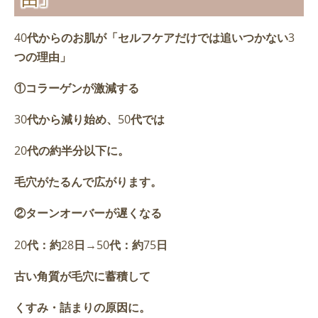
40
代からのお肌が「セルフケアだけでは追いつかない
3
つの理由」
①コラーゲンが激減する
30
代から減り始め、
50
代では
20
代の約半分以下に。
毛穴がたるんで広がります。
②ターンオーバーが遅くなる
20
代：約
28
日
→50
代：約
75
日
古い角質が毛穴に蓄積して
くすみ・詰まりの原因に。