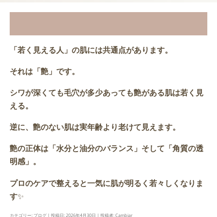
「若く見える人」の肌には共通点があります。
それは「艶」です。
シワが深くても毛穴が多少あっても艶がある肌は若く見
える。
逆に、艶のない肌は実年齢より老けて見えます。
艶の正体は「水分と油分のバランス」そして「角質の透
明感」。
プロのケアで整えると一気に肌が明るく若々しくなりま
す
✨
カテゴリー:
ブログ
| 投稿日:
2026年4月30日
|
投稿者:
Cambiar