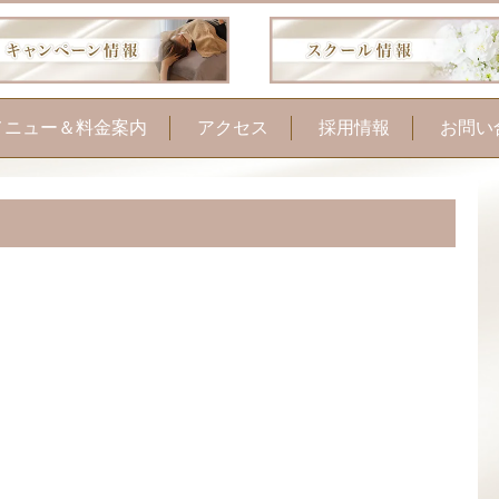
メニュー＆料金案内
アクセス
採用情報
お問い
フェイシャル
お顔そり美容法
ボディケア・痩身
手の病院サロンケア
脱毛
つ毛カール・パリジェ
ンヌ
毛ヘッドマッサージ