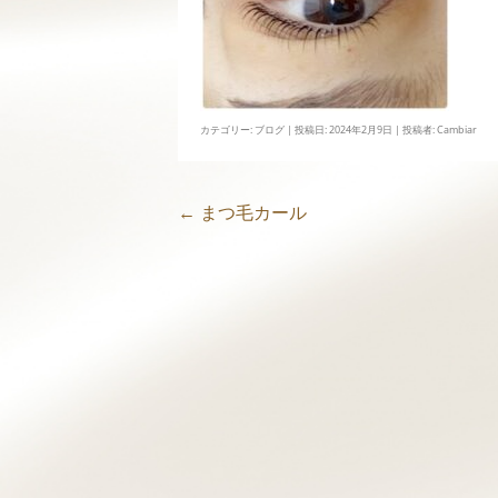
カテゴリー:
ブログ
| 投稿日:
2024年2月9日
|
投稿者:
Cambiar
毛
←
まつ毛カール
投
稿
ナ
ビ
ゲ
ー