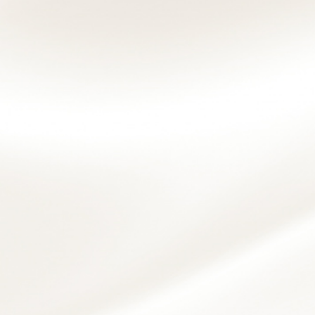
シ
ョ
ン