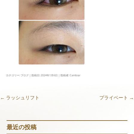
カテゴリー:
ブログ
| 投稿日:
2024年1月6日
|
投稿者:
Cambiar
←
ラッシュリフト
プライベート
→
投
稿
最近の投稿
ナ