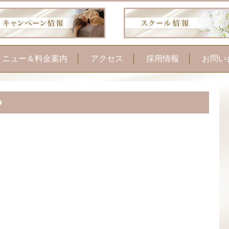
メニュー＆料金案内
アクセス
採用情報
お問い
フェイシャル
ル
お顔そり美容法
ボディケア・痩身
手の病院サロンケア
脱毛
つ毛カール・パリジェ
ンヌ
毛ヘッドマッサージ