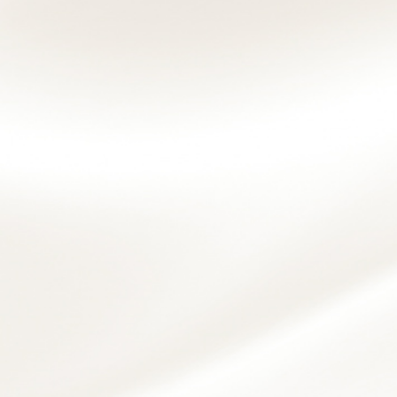
シ
ョ
ン