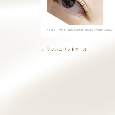
カテゴリー:
ブログ
| 投稿日:
2023年11月28日
|
投稿者:
Cambiar
毛
←
ラッシュリフトカール
投
稿
ナ
ビ
ゲ
ー