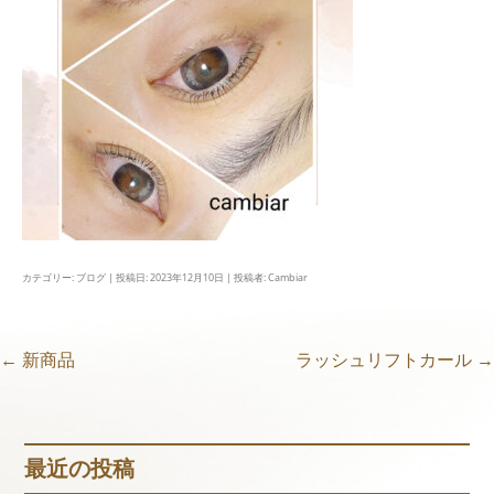
カテゴリー:
ブログ
| 投稿日:
2023年12月10日
|
投稿者:
Cambiar
←
新商品
ラッシュリフトカール
→
投
稿
最近の投稿
ナ