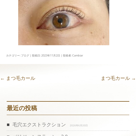
カテゴリー:
ブログ
| 投稿日:
2023年11月2日
|
投稿者:
Cambiar
←
まつ毛カール
まつ毛カール
→
投
稿
最近の投稿
ナ
ビ
毛穴エクストラクション
2026年6月20日