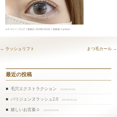
カテゴリー:
ブログ
| 投稿日:
2024年2月2日
|
投稿者:
Cambiar
←
ラッシュリフト
まつ毛カール
→
投
稿
最近の投稿
ナ
ビ
毛穴エクストラクション
2026年6月20日
パリジェンヌラッシュ2.0
ゲ
2026年6月20日
嬉しいお言葉☺️
2026年4月30日
ー