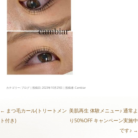
カテゴリー:
ブログ
| 投稿日:
2023年10月29日
|
投稿者:
Cambiar
←
まつ毛カール(トリートメン
美肌再生 体験メニュー♪ 通常よ
投
ト付き)
り50%OFF キャンペーン実施中
稿
です♪
→