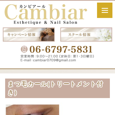
まつ毛カール(トリートメント付
き)