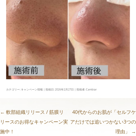
カテゴリー:
キャンペーン情報
| 投稿日:
2026年2月27日
|
投稿者:
Cambiar
←
軟部組織リリース / 筋膜リ
40代からのお肌が「セルフケ
投
リースのお得なキャンペーン実
アだけでは追いつかない3つの
稿
施中！
理由」
→