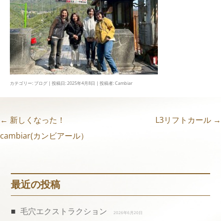
カテゴリー:
ブログ
| 投稿日:
2025年4月8日
|
投稿者:
Cambiar
←
新しくなった！
L3リフトカール
→
投
cambiar(カンビアール）
稿
ナ
最近の投稿
ビ
毛穴エクストラクション
2026年6月20日
ゲ